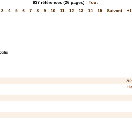
637
références
(26 pages)
Tout
3
4
5
6
7
8
9
10
11
12
13
14
15
Suivant
+1
polis
Ré
Ha