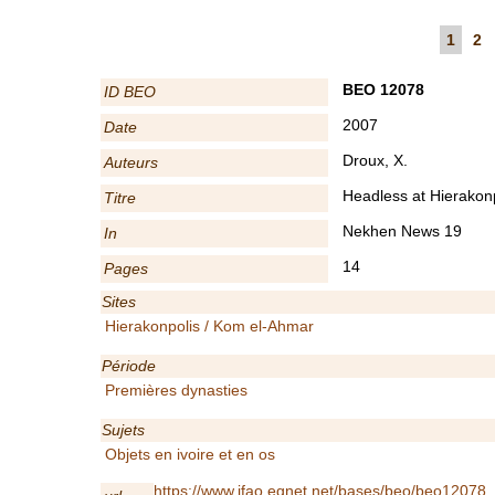
1
2
BEO 12078
ID BEO
2007
Date
Droux, X.
Auteurs
Headless at Hierakon
Titre
Nekhen News 19
In
14
Pages
Sites
Hierakonpolis / Kom el-Ahmar
Période
Premières dynasties
Sujets
Objets en ivoire et en os
https://www.ifao.egnet.net/bases/beo/beo12078