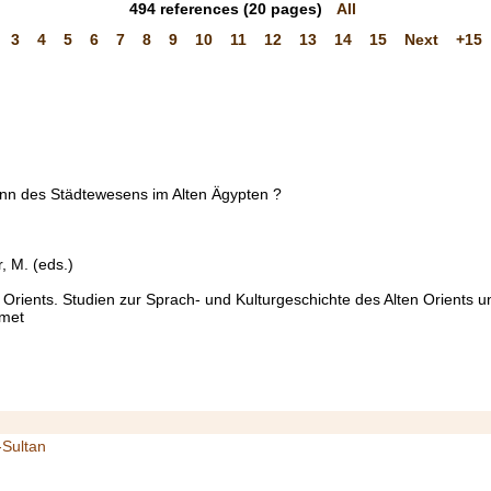
494
references
(20 pages)
All
3
4
5
6
7
8
9
10
11
12
13
14
15
Next
+15
ginn des Städtewesens im Alten Ägypten ?
, M. (eds.)
n Orients. Studien zur Sprach- und Kulturgeschichte des Alten Orients
dmet
-Sultan