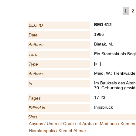
1
2
BEO 612
BEO ID
1986
Date
Bietak, M.
Authors
Ein Staatsakt als Be
Titre
[in:]
Type
Meid, W.; Trenkwalder
Authors
Im Baukreis des Alte
In
70. Geburtstag gewi
17-23
Pages
Innsbruck
Edited in
Sites
Abydos / Umm el-Qaab / el-Araba el-Madfuna / Kom es
Hierakonpolis / Kom el-Ahmar