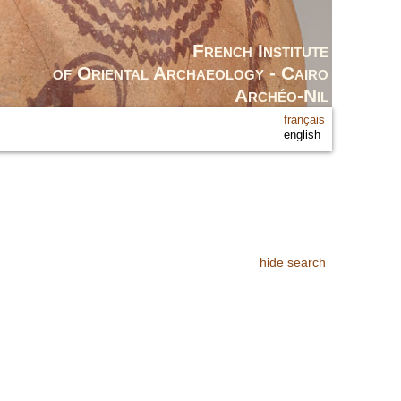
French Institute
of Oriental Archaeology - Cairo
Archéo-Nil
français
english
hide search