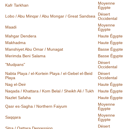
Moyenne
Kafr Tarkhan
Égypte
Désert
Lobo / Abu Minqar / Abu Mongar / Great Sandsea
Occidental
Moyenne
Maadi
Égypte
Mahgar Dendera
Haute Égypte
Makhadma
Haute Égypte
Manshiyet Abu Omar / Munagat
Basse Égypte
Merimda Beni Salama
Basse Égypte
Désert
"Mudpans"
Occidental
Nabta Playa / el-Kortein Playa / el-Gebel el-Beid
Désert
Playa
Occidental
Nag el-Deir
Haute Égypte
Naqada / Khattara / Kom Belal / Sheikh Ali / Tukh
Haute Égypte
Nazlet Safaha
Haute Égypte
Moyenne
Qasr es-Sagha / Northern Faiyum
Égypte
Moyenne
Saqqara
Égypte
Désert
Sitra / Qattara Depression.