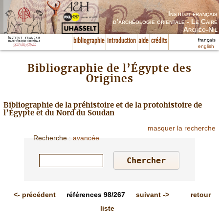
Institut français
d’archéologie orientale - Le Caire
Archéo-Nil
français
bibliographie
introduction
aide
crédits
english
Bibliographie de l’Égypte des
Origines
Bibliographie de la préhistoire et de la protohistoire de
l’Égypte et du Nord du Soudan
masquer la recherche
Recherche
:
avancée
<-
précédent
références
98/267
suivant
->
retour
liste