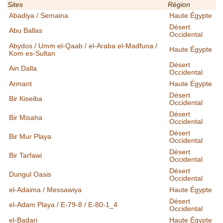
Sites
Région
Abadiya / Semaina
Haute Égypte
Désert
Abu Ballas
Occidental
Abydos / Umm el-Qaab / el-Araba el-Madfuna /
Haute Égypte
Kom es-Sultan
Désert
Ain Dalla
Occidental
Armant
Haute Égypte
Désert
Bir Kiseiba
Occidental
Désert
Bir Misaha
Occidental
Désert
Bir Mur Playa
Occidental
Désert
Bir Tarfawi
Occidental
Désert
Dungul Oasis
Occidental
el-Adaima / Messawiya
Haute Égypte
Désert
el-Adam Playa / E-79-8 / E-80-1_4
Occidental
el-Badari
Haute Égypte