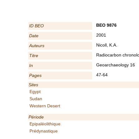
BEO 9876
ID BEO
2001
Date
Nicoll, K.A.
Auteurs
Radiocarbon chronolo
Titre
Geoarchaeology 16
In
47-64
Pages
Sites
Egypt
Sudan
Western Desert
Période
Epipaléolithique
Prédynastique