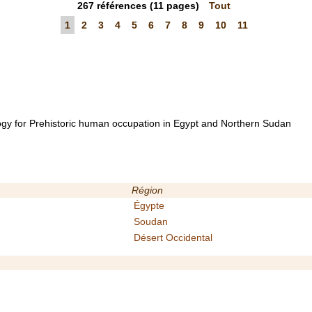
267
références
(11 pages)
Tout
1
2
3
4
5
6
7
8
9
10
11
gy for Prehistoric human occupation in Egypt and Northern Sudan
Région
Égypte
Soudan
Désert Occidental