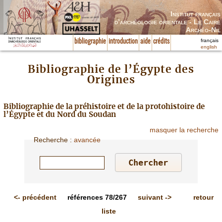
Institut français
d’archéologie orientale - Le Caire
Archéo-Nil
français
bibliographie
introduction
aide
crédits
english
Bibliographie de l’Égypte des
Origines
Bibliographie de la préhistoire et de la protohistoire de
l’Égypte et du Nord du Soudan
masquer la recherche
Recherche
:
avancée
<-
précédent
références
78/267
suivant
->
retour
liste