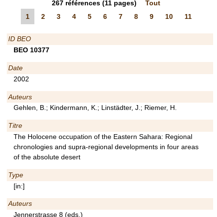
267
références
(11 pages)
Tout
1
2
3
4
5
6
7
8
9
10
11
ID BEO
BEO 10377
Date
2002
Auteurs
Gehlen, B.; Kindermann, K.; Linstädter, J.; Riemer, H.
Titre
The Holocene occupation of the Eastern Sahara: Regional
chronologies and supra-regional developments in four areas
of the absolute desert
Type
[in:]
Auteurs
Jennerstrasse 8 (eds.)