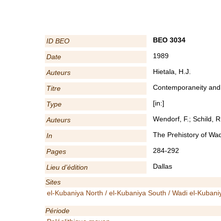
BEO 3034
ID BEO
1989
Date
Hietala, H.J.
Auteurs
Contemporaneity and o
Titre
[in:]
Type
Wendorf, F.; Schild, R
Auteurs
The Prehistory of Wad
In
284-292
Pages
Dallas
Lieu d’édition
Sites
el-Kubaniya North / el-Kubaniya South / Wadi el-Kubani
Période