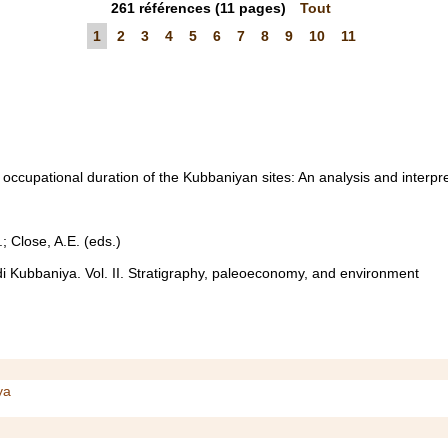
261
références
(11 pages)
Tout
1
2
3
4
5
6
7
8
9
10
11
ccupational duration of the Kubbaniyan sites: An analysis and interpre
.; Close, A.E. (eds.)
i Kubbaniya. Vol. II. Stratigraphy, paleoeconomy, and environment
ya