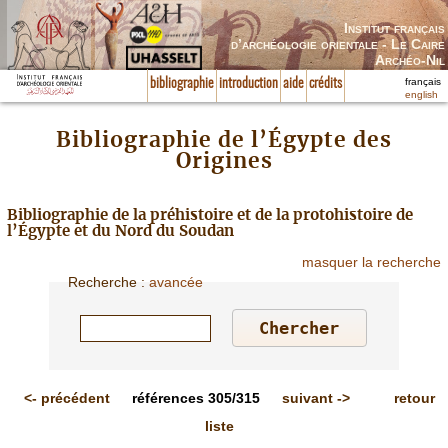
Institut français
d’archéologie orientale - Le Caire
Archéo-Nil
français
bibliographie
introduction
aide
crédits
english
Bibliographie de l’Égypte des
Origines
Bibliographie de la préhistoire et de la protohistoire de
l’Égypte et du Nord du Soudan
masquer la recherche
Recherche
:
avancée
<-
précédent
références
305/315
suivant
->
retour
liste