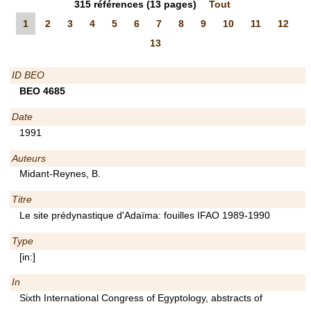
315
références
(13 pages)
Tout
1
2
3
4
5
6
7
8
9
10
11
12
13
ID BEO
BEO 4685
Date
1991
Auteurs
Midant-Reynes, B.
Titre
Le site prédynastique d'Adaïma: fouilles IFAO 1989-1990
Type
[in:]
In
Sixth International Congress of Egyptology, abstracts of