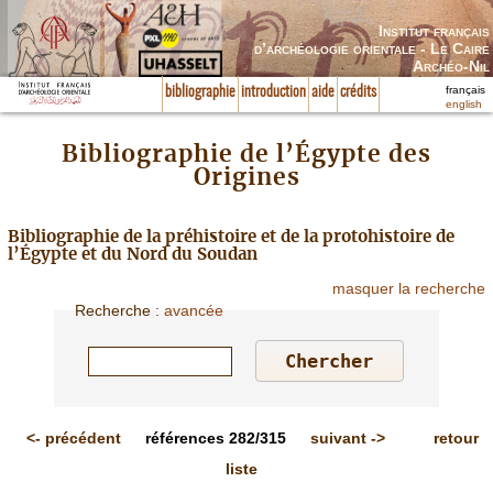
Institut français
d’archéologie orientale - Le Caire
Archéo-Nil
français
bibliographie
introduction
aide
crédits
english
Bibliographie de l’Égypte des
Origines
Bibliographie de la préhistoire et de la protohistoire de
l’Égypte et du Nord du Soudan
masquer la recherche
Recherche
:
avancée
<-
précédent
références
282/315
suivant
->
retour
liste