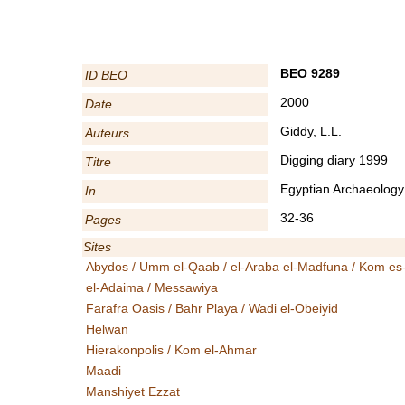
BEO 9289
ID BEO
2000
Date
Giddy, L.L.
Auteurs
Digging diary 1999
Titre
Egyptian Archaeology
In
32-36
Pages
Sites
Abydos / Umm el-Qaab / el-Araba el-Madfuna / Kom es
el-Adaima / Messawiya
Farafra Oasis / Bahr Playa / Wadi el-Obeiyid
Helwan
Hierakonpolis / Kom el-Ahmar
Maadi
Manshiyet Ezzat