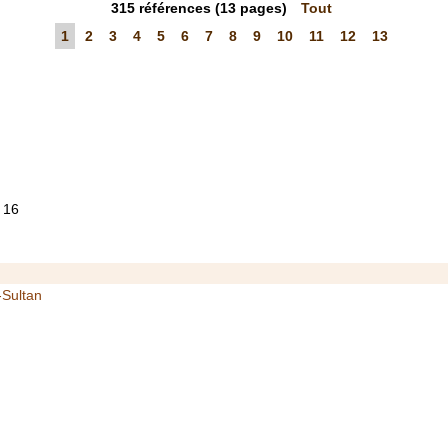
315
références
(13 pages)
Tout
1
2
3
4
5
6
7
8
9
10
11
12
13
 16
-Sultan