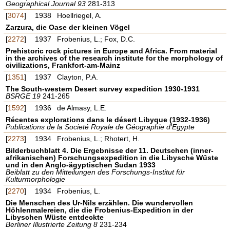
Geographical Journal 93
281-313
[
3074
]
1938
Hoellriegel, A.
Zarzura, die Oase der kleinen Vögel
[
2272
]
1937
Frobenius, L.; Fox, D.C.
Prehistoric rock pictures in Europe and Africa. From material
in the archives of the research institute for the morphology of
civilizations, Frankfort-am-Mainz
[
1351
]
1937
Clayton, P.A.
The South-western Desert survey expedition 1930-1931
BSRGE 19
241-265
[
1592
]
1936
de Almasy, L.E.
Récentes explorations dans le désert Libyque (1932-1936)
Publications de la Societé Royale de Géographie d'Egypte
[
2273
]
1934
Frobenius, L.; Rhotert, H.
Bilderbuchblatt 4. Die Ergebnisse der 11. Deutschen (inner-
afrikanischen) Forschungsexpedition in die Libysche Wüste
und in den Anglo-ägyptischen Sudan 1933
Beiblatt zu den Mitteilungen des Forschungs-Institut für
Kulturmorphologie
[
2270
]
1934
Frobenius, L.
Die Menschen des Ur-Nils erzählen. Die wundervollen
Höhlenmalereien, die die Frobenius-Expedition in der
Libyschen Wüste entdeckte
Berliner Illustrierte Zeitung 8
231-234