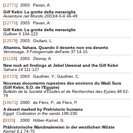
[
12771
]
2003
Pavan, A.
Gilf Kebir. La grotte della meraviglie
Avventure nel Mondo 2003/4-5-6
46-49
[
12770
]
2003
Pavan, A.
Gilf Kebir. La grotte della meraviglie
Gulliver 6
104-122
[
12579
]
2003
Giuliani, L.
Altamira, Sahara. Quando il deserto non era deserto
Vernissage, Il Fotogiornale dell'arte 37
14-15
[
11128
]
2003
Zboray, A.
New rock art findings at Jebel Uweinat and the Gilf Kebir
Sahara 14
111-127
[
10723
]
2003
Gauthier, Y.; Gauthier, C.
Nouveax documents rupestres des environs du Wadi Sura
(Gilf Kebir, S.O. de l'Egypte)
Bulletin de la Société d'Etudes et de Recherches des Eyzies 48
62-
79
[
10671
]
2000
de Flers, P.; de Flers, P.
A desert marked by Prehistoric humans
Egypt. Civilization in the sands
198-230
[
9325
]
2000
Höber-Kamel, G.
Prähistorische Wandmalereien in der westlichen Wüste
Kemet 9,1
74-75