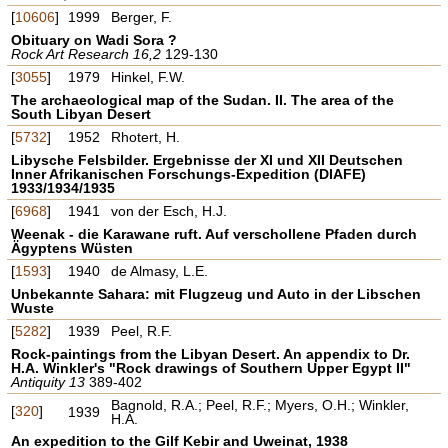
[
10606
]
1999
Berger, F.
Obituary on Wadi Sora ?
Rock Art Research 16,2
129-130
[
3055
]
1979
Hinkel, F.W.
The archaeological map of the Sudan. II. The area of the
South Libyan Desert
[
5732
]
1952
Rhotert, H.
Libysche Felsbilder. Ergebnisse der XI und XII Deutschen
Inner Afrikanischen Forschungs-Expedition (DIAFE)
1933/1934/1935
[
6968
]
1941
von der Esch, H.J.
Weenak - die Karawane ruft. Auf verschollene Pfaden durch
Ägyptens Wüsten
[
1593
]
1940
de Almasy, L.E.
Unbekannte Sahara: mit Flugzeug und Auto in der Libschen
Wuste
[
5282
]
1939
Peel, R.F.
Rock-paintings from the Libyan Desert. An appendix to Dr.
H.A. Winkler's "Rock drawings of Southern Upper Egypt II"
Antiquity 13
389-402
Bagnold, R.A.; Peel, R.F.; Myers, O.H.; Winkler,
[
320
]
1939
H.A.
An expedition to the Gilf Kebir and Uweinat, 1938