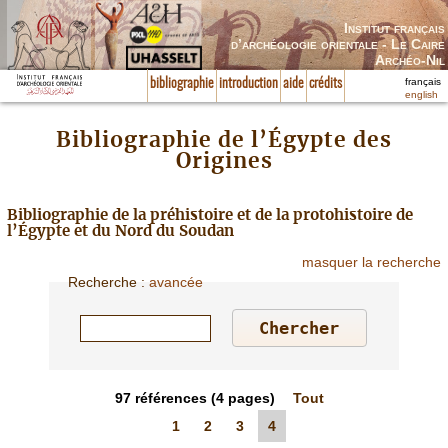
Institut français
d’archéologie orientale - Le Caire
Archéo-Nil
français
bibliographie
introduction
aide
crédits
english
Bibliographie de l’Égypte des
Origines
Bibliographie de la préhistoire et de la protohistoire de
l’Égypte et du Nord du Soudan
masquer la recherche
Recherche
:
avancée
97
références
(4 pages)
Tout
1
2
3
4