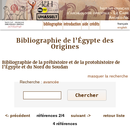
Institut français
d’archéologie orientale - Le Caire
Archéo-Nil
français
bibliographie
introduction
aide
crédits
english
Bibliographie de l’Égypte des
Origines
Bibliographie de la préhistoire et de la protohistoire de
l’Égypte et du Nord du Soudan
masquer la recherche
Recherche
:
avancée
<-
précédent
références
2/4
suivant
->
retour liste
4
références