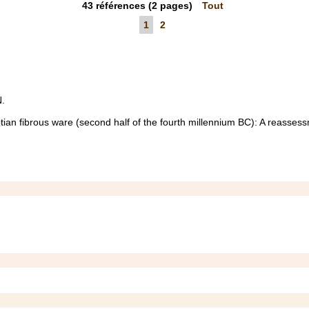
43
références
(2 pages)
Tout
1
2
N.
ian fibrous ware (second half of the fourth millennium BC): A reasse