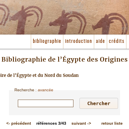
bibliographie
introduction
aide
crédits
Bibliographie de l’Égypte des Origines
toire de l’Égypte et du Nord du Soudan
Recherche
:
avancée
<-
précédent
références
3/43
suivant
->
retour liste