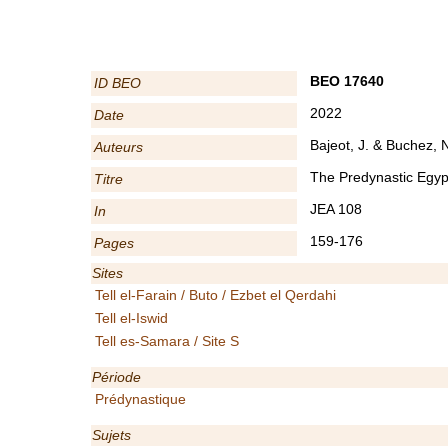
BEO 17640
ID BEO
2022
Date
Bajeot, J. & Buchez, 
Auteurs
The Predynastic Egypt
Titre
JEA 108
In
159-176
Pages
Sites
Tell el-Farain / Buto / Ezbet el Qerdahi
Tell el-Iswid
Tell es-Samara / Site S
Période
Prédynastique
Sujets