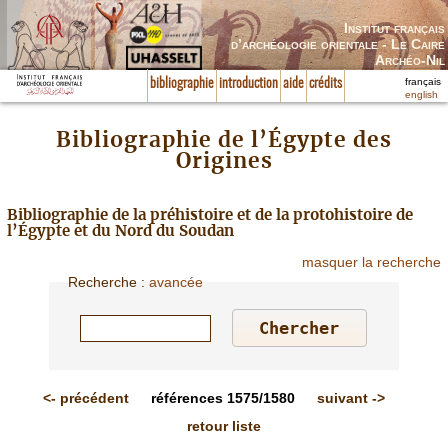
Institut français
d’archéologie orientale - Le Caire
Archéo-Nil
français
bibliographie
introduction
aide
crédits
english
Bibliographie de l’Égypte des
Origines
Bibliographie de la préhistoire et de la protohistoire de
l’Égypte et du Nord du Soudan
masquer la recherche
Recherche
:
avancée
<-
précédent
références
1575/1580
suivant
->
retour liste