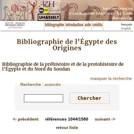
Institut français
d’archéologie orientale - Le Caire
Archéo-Nil
français
bibliographie
introduction
aide
crédits
english
Bibliographie de l’Égypte des
Origines
Bibliographie de la préhistoire et de la protohistoire de
l’Égypte et du Nord du Soudan
masquer la recherche
Recherche
:
avancée
<-
précédent
références
1044/1580
suivant
->
retour liste