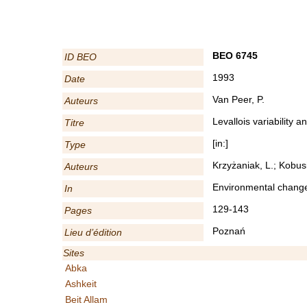
BEO 6745
ID BEO
1993
Date
Van Peer, P.
Auteurs
Levallois variability 
Titre
[in:]
Type
Krzyżaniak, L.; Kobusi
Auteurs
Environmental change 
In
129-143
Pages
Poznań
Lieu d’édition
Sites
Abka
Ashkeit
Beit Allam