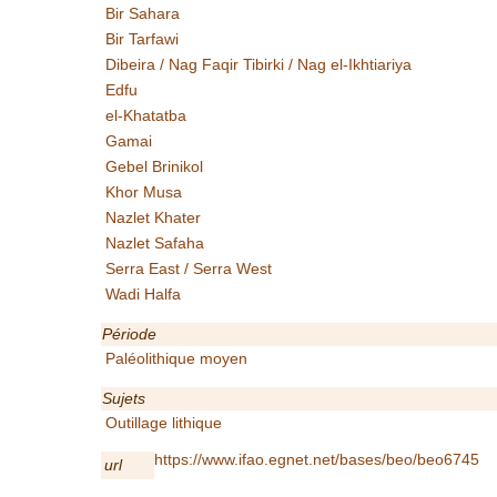
Bir Sahara
Bir Tarfawi
Dibeira / Nag Faqir Tibirki / Nag el-Ikhtiariya
Edfu
el-Khatatba
Gamai
Gebel Brinikol
Khor Musa
Nazlet Khater
Nazlet Safaha
Serra East / Serra West
Wadi Halfa
Période
Paléolithique moyen
Sujets
Outillage lithique
https://www.ifao.egnet.net/bases/beo/beo6745
url