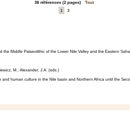
36
références
(2 pages)
Tout
1
2
and the Middle Palaeolithic of the Lower Nile Valley and the Eastern Sah
ewicz, M.; Alexander, J.A. (eds.)
and human culture in the Nile basin and Northern Africa until the Seco