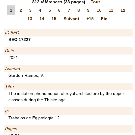
812
références
(33 pages)
Tout
1
2
3
4
5
6
7
8
9
10
11
12
13
14
15
Suivant
+15
Fin
ID BEO
BEO 17227
Date
2021
Auteurs
Gardón-Ramos, V.
Titre
The imitation phenomenon of royal architecture by the upper
classes during the Thinite age
In
Trabajos de Egiptología 12
Pages