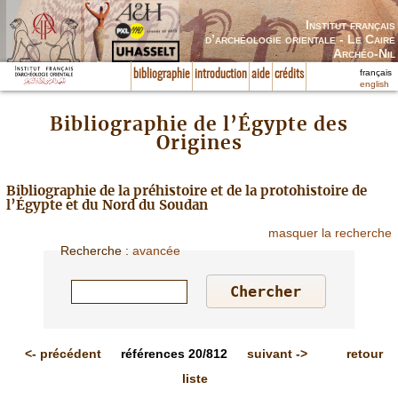
Institut français
d’archéologie orientale - Le Caire
Archéo-Nil
français
bibliographie
introduction
aide
crédits
english
Bibliographie de l’Égypte des
Origines
Bibliographie de la préhistoire et de la protohistoire de
l’Égypte et du Nord du Soudan
masquer la recherche
Recherche
:
avancée
<-
précédent
références
20/812
suivant
->
retour
liste