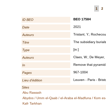
1
2
BEO 17584
ID BEO
2021
Date
Tristant, Y.; Rochecou
Auteurs
The subsidiary burial
Titre
[in:]
Type
Claes, W.; De Meyer,
Auteurs
Remove that pyramid.
In
967-1004
Pages
Leuven - Paris - Bristo
Lieu d’édition
Sites
Abu Rawash
Abydos / Umm el-Qaab / el-Araba el-Madfuna / Kom es
Kafr Tarkhan