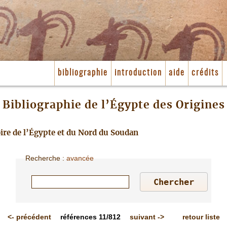
bibliographie
introduction
aide
crédits
Bibliographie de l’Égypte des Origines
toire de l’Égypte et du Nord du Soudan
Recherche
:
avancée
<-
précédent
références
11/812
suivant
->
retour liste