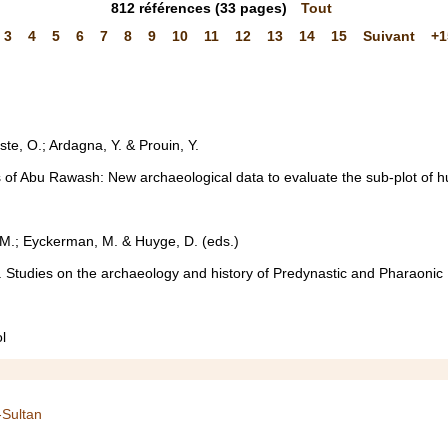
812
références
(33 pages)
Tout
3
4
5
6
7
8
9
10
11
12
13
14
15
Suivant
+1
ste, O.; Ardagna, Y. & Prouin, Y.
s of Abu Rawash: New archaeological data to evaluate the sub-plot of h
 M.; Eyckerman, M. & Huyge, D. (eds.)
 Studies on the archaeology and history of Predynastic and Pharaonic
l
-Sultan