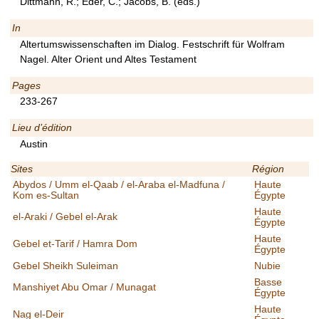
Dittmann, R.; Eder, C.; Jacobs, B. (eds.)
In
Altertumswissenschaften im Dialog. Festschrift für Wolfram
Nagel. Alter Orient und Altes Testament
Pages
233-267
Lieu d’édition
Austin
Sites
Région
Abydos / Umm el-Qaab / el-Araba el-Madfuna /
Haute
Kom es-Sultan
Égypte
Haute
el-Araki / Gebel el-Arak
Égypte
Haute
Gebel et-Tarif / Hamra Dom
Égypte
Gebel Sheikh Suleiman
Nubie
Basse
Manshiyet Abu Omar / Munagat
Égypte
Haute
Nag el-Deir