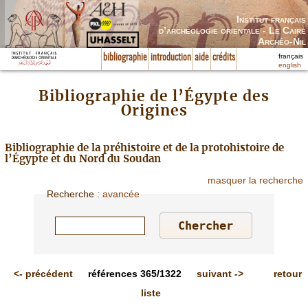
Institut français
d’archéologie orientale - Le Caire
Archéo-Nil
français
bibliographie
introduction
aide
crédits
english
Bibliographie de l’Égypte des
Origines
Bibliographie de la préhistoire et de la protohistoire de
l’Égypte et du Nord du Soudan
masquer la recherche
Recherche
:
avancée
<-
précédent
références
365/1322
suivant
->
retour
liste