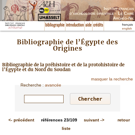
Institut français
d’archéologie orientale - Le Caire
Archéo-Nil
français
bibliographie
introduction
aide
crédits
english
Bibliographie de l’Égypte des
Origines
Bibliographie de la préhistoire et de la protohistoire de
l’Égypte et du Nord du Soudan
masquer la recherche
Recherche
:
avancée
<-
précédent
références
23/109
suivant
->
retour
liste