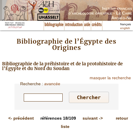
Institut français
d’archéologie orientale - Le Caire
Archéo-Nil
français
bibliographie
introduction
aide
crédits
english
Bibliographie de l’Égypte des
Origines
Bibliographie de la préhistoire et de la protohistoire de
l’Égypte et du Nord du Soudan
masquer la recherche
Recherche
:
avancée
<-
précédent
références
18/109
suivant
->
retour
liste