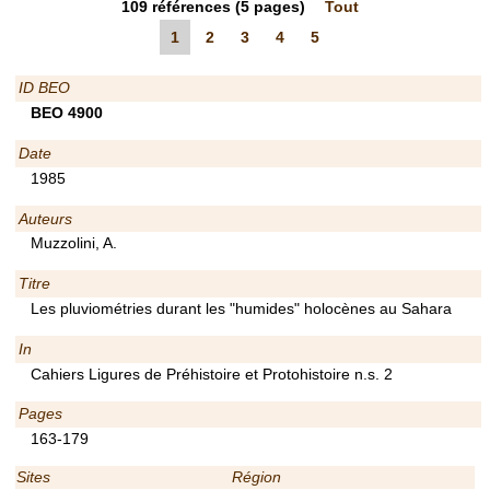
109
références
(5 pages)
Tout
1
2
3
4
5
ID BEO
BEO 4900
Date
1985
Auteurs
Muzzolini, A.
Titre
Les pluviométries durant les "humides" holocènes au Sahara
In
Cahiers Ligures de Préhistoire et Protohistoire n.s. 2
Pages
163-179
Sites
Région