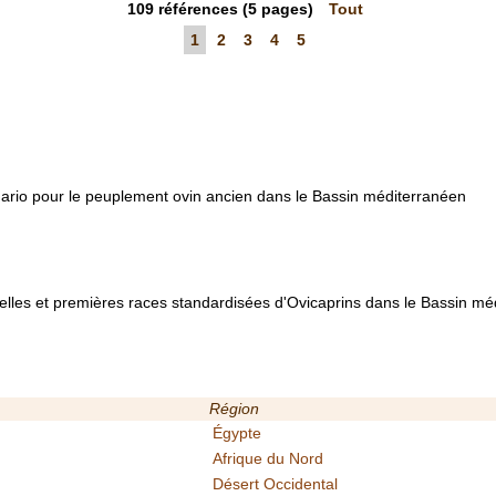
109
références
(5 pages)
Tout
1
2
3
4
5
rio pour le peuplement ovin ancien dans le Bassin méditerranéen
nelles et premières races standardisées d'Ovicaprins dans le Bassin m
Région
Égypte
Afrique du Nord
Désert Occidental