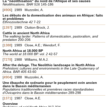
La "néolithisation" du nord de l'Afrique et ses causes
Néolithisations. BAR 516
145-186
[
4906
]
1989
Muzzolini, A.
Les débuts de la domestication des animaux en Afrique: faits
et problèmes
Ethnozootechnie 42
7-22
[
1397
]
1989
Clutton-Brock, J.
Cattle in ancient North Africa
The walking larder: Patterns of domestication, pastoralism, and
predation
200-206
[
1388
]
1989
Close, A.E.; Wendorf, F.
North Africa at 18.000 BP
The world at 18.000 BP. vol. 2
42-57
[
7278
]
1988
Williams, M.A.J.
After the deluge. The Neolithic landscape in North Africa
Prehistoric cultures and environments in the Late Quaternary of
Africa. BAR 405
43-60
[
4904
]
1988
Muzzolini, A.
Une ébauche de scénario pour le peuplement ovin ancien
dans le Bassin méditerranéen
Populations traditionnelles et premières races standardisées
d'Ovicaprins dans le Bassin méditerranéen
289-298
[
1371
]
1987
Close, A.E.
Overview
Prehistory of arid North Africa
317-324