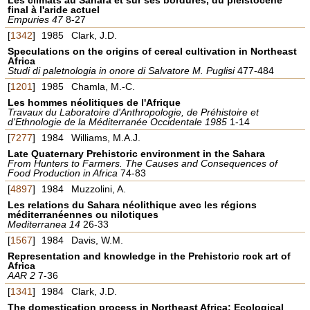
final à l'aride actuel
Empuries 47
8-27
[
1342
]
1985
Clark, J.D.
Speculations on the origins of cereal cultivation in Northeast
Africa
Studi di paletnologia in onore di Salvatore M. Puglisi
477-484
[
1201
]
1985
Chamla, M.-C.
Les hommes néolitiques de l'Afrique
Travaux du Laboratoire d'Anthropologie, de Préhistoire et
d'Ethnologie de la Méditerranée Occidentale 1985
1-14
[
7277
]
1984
Williams, M.A.J.
Late Quaternary Prehistoric environment in the Sahara
From Hunters to Farmers. The Causes and Consequences of
Food Production in Africa
74-83
[
4897
]
1984
Muzzolini, A.
Les relations du Sahara néolithique avec les régions
méditerranéennes ou nilotiques
Mediterranea 14
26-33
[
1567
]
1984
Davis, W.M.
Representation and knowledge in the Prehistoric rock art of
Africa
AAR 2
7-36
[
1341
]
1984
Clark, J.D.
The domestication process in Northeast Africa: Ecological