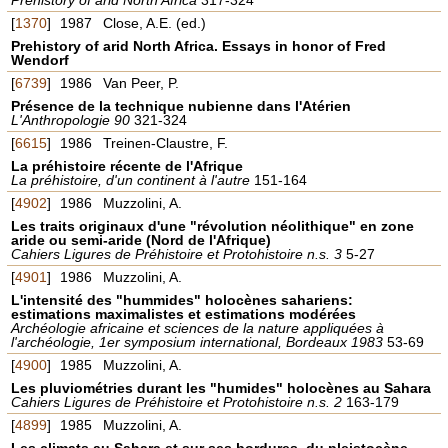
[
1370
]
1987
Close, A.E. (ed.)
Prehistory of arid North Africa. Essays in honor of Fred
Wendorf
[
6739
]
1986
Van Peer, P.
Présence de la technique nubienne dans l'Atérien
L'Anthropologie 90
321-324
[
6615
]
1986
Treinen-Claustre, F.
La préhistoire récente de l'Afrique
La préhistoire, d'un continent à l'autre
151-164
[
4902
]
1986
Muzzolini, A.
Les traits originaux d'une "révolution néolithique" en zone
aride ou semi-aride (Nord de l'Afrique)
Cahiers Ligures de Préhistoire et Protohistoire n.s. 3
5-27
[
4901
]
1986
Muzzolini, A.
L'intensité des "hummides" holocènes sahariens:
estimations maximalistes et estimations modérées
Archéologie africaine et sciences de la nature appliquées à
l'archéologie, 1er symposium international, Bordeaux 1983
53-69
[
4900
]
1985
Muzzolini, A.
Les pluviométries durant les "humides" holocènes au Sahara
Cahiers Ligures de Préhistoire et Protohistoire n.s. 2
163-179
[
4899
]
1985
Muzzolini, A.
Les climats au Sahara et sur ses bordures, du pleistocène