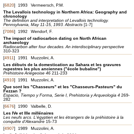
[
6820
]
1993
Vermeersch, P.M.
The Levallois technology in Northern Africa: Geography and
chronology
The definition and interpretation of Levallois technology.
Pennsylvania, May 11-15, 1993. Abstracts
[1-7]
[
7086
]
1992
Wendorf, F.
The impact of radiocarbon dating on North African
archaeology
Radiocarbon after four decades. An interdisciplinary perspective
310-323
[
4911
]
1991
Muzzolini, A.
Les débuts de la domestication au Sahara et les gravures
rupestres les plus anciennes ("école bubaline")
Préhistoire Ariégeoise 46
211-233
[
4910
]
1991
Muzzolini, A.
Que sont les "Chasseurs" et les "Chasseurs-Pasteurs" du
Fezzan ?
Espacio, Tiempo y Forma, Serie I, Prehistoria y Arqueologia 4
269-
282
[
6676
]
1990
Valbelle, D.
Les IVe et IIIe millénaires
Les neufs arcs. L'égyptien et les étrangers de la préhistoire à la
conquête d'Alexandre
15-73
[
4907
]
1989
Muzzolini, A.