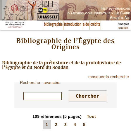
Institut français
d’archéologie orientale - Le Caire
Archéo-Nil
français
bibliographie
introduction
aide
crédits
english
Bibliographie de l’Égypte des
Origines
Bibliographie de la préhistoire et de la protohistoire de
l’Égypte et du Nord du Soudan
masquer la recherche
Recherche
:
avancée
109
références
(5 pages)
Tout
1
2
3
4
5