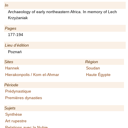
In
Archaeology of early northeastern Africa. In memory of Lech
Krzyżaniak
Pages
177-194
Lieu d’édition
Poznań
Sites
Région
Hannek
Soudan
Hierakonpolis / Kom el-Ahmar
Haute Égypte
Période
Prédynastique
Premières dynasties
Sujets
Synthèse
Art rupestre
Relations avec la Nubie