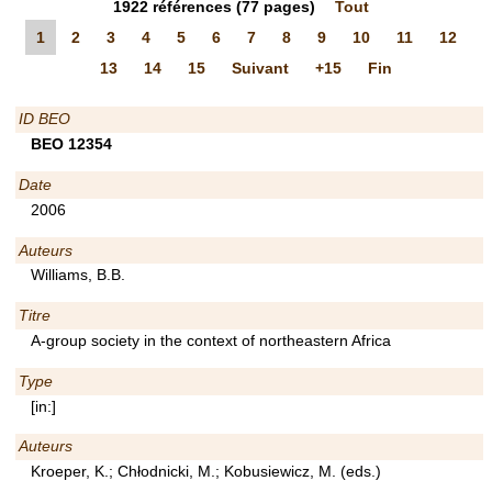
1922
références
(77 pages)
Tout
1
2
3
4
5
6
7
8
9
10
11
12
13
14
15
Suivant
+15
Fin
ID BEO
BEO 12354
Date
2006
Auteurs
Williams, B.B.
Titre
A-group society in the context of northeastern Africa
Type
[in:]
Auteurs
Kroeper, K.; Chłodnicki, M.; Kobusiewicz, M. (eds.)