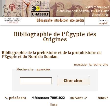
Institut français
d’archéologie orientale - Le Caire
Archéo-Nil
français
bibliographie
introduction
aide
crédits
english
Bibliographie de l’Égypte des
Origines
Bibliographie de la préhistoire et de la protohistoire de
l’Égypte et du Nord du Soudan
masquer la recherche
Recherche
:
avancée
<-
précédent
références
799/1922
suivant
->
retour
liste