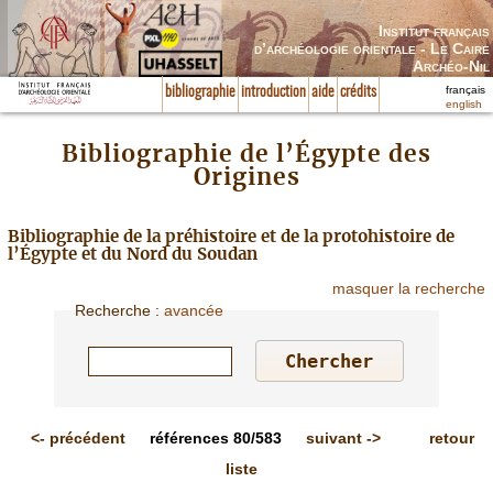
Institut français
d’archéologie orientale - Le Caire
Archéo-Nil
français
bibliographie
introduction
aide
crédits
english
Bibliographie de l’Égypte des
Origines
Bibliographie de la préhistoire et de la protohistoire de
l’Égypte et du Nord du Soudan
masquer la recherche
Recherche
:
avancée
<-
précédent
références
80/583
suivant
->
retour
liste