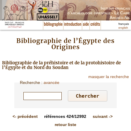
Institut français
d’archéologie orientale - Le Caire
Archéo-Nil
français
bibliographie
introduction
aide
crédits
english
Bibliographie de l’Égypte des
Origines
Bibliographie de la préhistoire et de la protohistoire de
l’Égypte et du Nord du Soudan
masquer la recherche
Recherche
:
avancée
<-
précédent
références
424/12992
suivant
->
retour liste