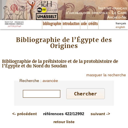
Institut français
d’archéologie orientale - Le Caire
Archéo-Nil
français
bibliographie
introduction
aide
crédits
english
Bibliographie de l’Égypte des
Origines
Bibliographie de la préhistoire et de la protohistoire de
l’Égypte et du Nord du Soudan
masquer la recherche
Recherche
:
avancée
<-
précédent
références
422/12992
suivant
->
retour liste