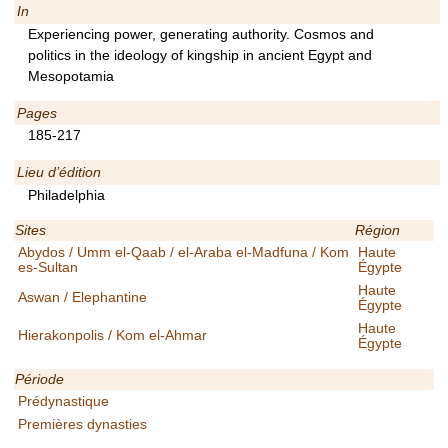
In
Experiencing power, generating authority. Cosmos and
politics in the ideology of kingship in ancient Egypt and
Mesopotamia
Pages
185-217
Lieu d’édition
Philadelphia
Sites
Région
Abydos / Umm el-Qaab / el-Araba el-Madfuna / Kom
Haute
es-Sultan
Égypte
Haute
Aswan / Elephantine
Égypte
Haute
Hierakonpolis / Kom el-Ahmar
Égypte
Période
Prédynastique
Premières dynasties