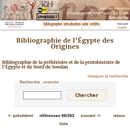
Institut français
d’archéologie orientale - Le Caire
Archéo-Nil
français
bibliographie
introduction
aide
crédits
english
Bibliographie de l’Égypte des
Origines
Bibliographie de la préhistoire et de la protohistoire de
l’Égypte et du Nord du Soudan
masquer la recherche
Recherche
:
avancée
<-
précédent
références
66/263
suivant
->
retour
liste