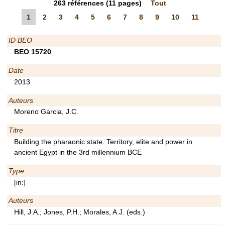
263
références
(11 pages)
Tout
1
2
3
4
5
6
7
8
9
10
11
ID BEO
BEO 15720
Date
2013
Auteurs
Moreno Garcia, J.C.
Titre
Building the pharaonic state. Territory, elite and power in
ancient Egypt in the 3rd millennium BCE
Type
[in:]
Auteurs
Hill, J.A.; Jones, P.H.; Morales, A.J. (eds.)