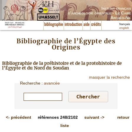
Institut français
d’archéologie orientale - Le Caire
Archéo-Nil
français
bibliographie
introduction
aide
crédits
english
Bibliographie de l’Égypte des
Origines
Bibliographie de la préhistoire et de la protohistoire de
l’Égypte et du Nord du Soudan
masquer la recherche
Recherche
:
avancée
<-
précédent
références
248/2102
suivant
->
retour
liste