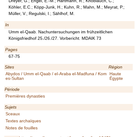
Dreyer, G.; Engel, E.-M.; Hartmann, R.; Knoblauch, C.;
Köhler, E.C.; Köpp-Junk, H.; Kuhn, R.; Mahn, M.; Meyrat, P.;
Müller, V.; Regulski, I.; Sählhof, M.
In
Umm el-Qaab. Nachuntersuchungen im frühzeitlichen
Königsfriedhof 25./26./27. Vorbericht. MDAIK 73
Pages
67-75
Sites
Région
Abydos / Umm el-Qaab / el-Araba el-Madfuna / Kom
Haute
es-Sultan
Égypte
Période
Premières dynasties
Sujets
Sceaux
Textes archaïques
Notes de fouilles