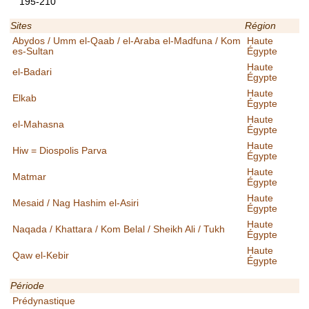
195-210
Sites
Région
Abydos / Umm el-Qaab / el-Araba el-Madfuna / Kom
Haute
es-Sultan
Égypte
Haute
el-Badari
Égypte
Haute
Elkab
Égypte
Haute
el-Mahasna
Égypte
Haute
Hiw = Diospolis Parva
Égypte
Haute
Matmar
Égypte
Haute
Mesaid / Nag Hashim el-Asiri
Égypte
Haute
Naqada / Khattara / Kom Belal / Sheikh Ali / Tukh
Égypte
Haute
Qaw el-Kebir
Égypte
Période
Prédynastique