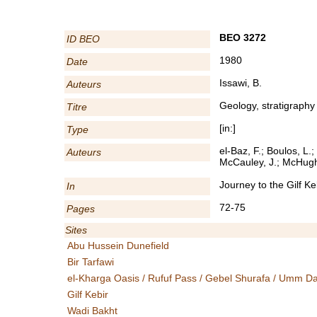
BEO 3272
ID BEO
1980
Date
Issawi, B.
Auteurs
Geology, stratigraphy
Titre
[in:]
Type
el-Baz, F.; Boulos, L.;
Auteurs
McCauley, J.; McHugh,
Journey to the Gilf K
In
72-75
Pages
Sites
Abu Hussein Dunefield
Bir Tarfawi
el-Kharga Oasis / Rufuf Pass / Gebel Shurafa / Umm D
Gilf Kebir
Wadi Bakht