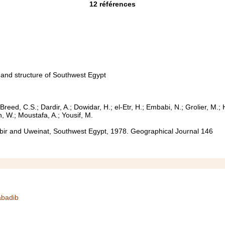
12
références
 and structure of Southwest Egypt
 Breed, C.S.; Dardir, A.; Dowidar, H.; el-Etr, H.; Embabi, N.; Grolier, M.;
 W.; Moustafa, A.; Yousif, M.
ebir and Uweinat, Southwest Egypt, 1978. Geographical Journal 146
abadib