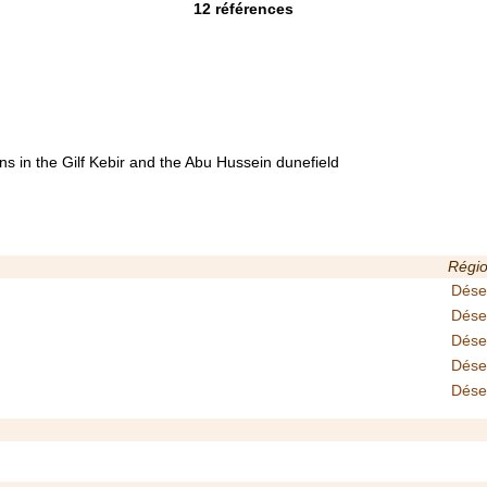
12
références
ns in the Gilf Kebir and the Abu Hussein dunefield
Régi
Dése
Dése
Dése
Dése
Dése