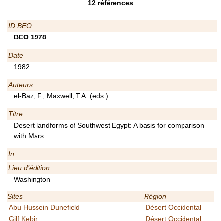
12
références
ID BEO
BEO 1978
Date
1982
Auteurs
el-Baz, F.; Maxwell, T.A. (eds.)
Titre
Desert landforms of Southwest Egypt: A basis for comparison
with Mars
In
Lieu d’édition
Washington
Sites
Région
Abu Hussein Dunefield
Désert Occidental
Gilf Kebir
Désert Occidental