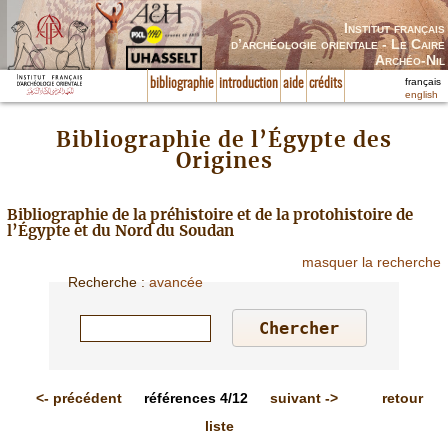
Institut français
d’archéologie orientale - Le Caire
Archéo-Nil
français
bibliographie
introduction
aide
crédits
english
Bibliographie de l’Égypte des
Origines
Bibliographie de la préhistoire et de la protohistoire de
l’Égypte et du Nord du Soudan
masquer la recherche
Recherche
:
avancée
<-
précédent
références
4/12
suivant
->
retour
liste