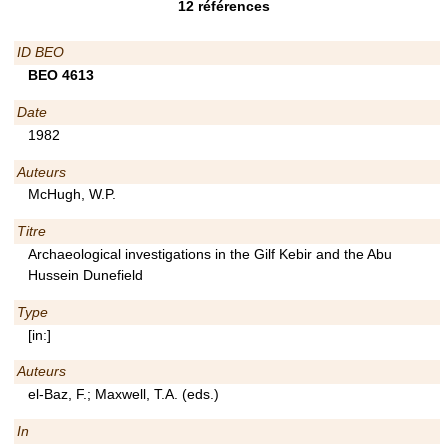
12
références
ID BEO
BEO 4613
Date
1982
Auteurs
McHugh, W.P.
Titre
Archaeological investigations in the Gilf Kebir and the Abu
Hussein Dunefield
Type
[in:]
Auteurs
el-Baz, F.; Maxwell, T.A. (eds.)
In