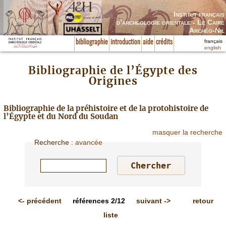
Institut français
d’archéologie orientale - Le Caire
Archéo-Nil
français
bibliographie
introduction
aide
crédits
english
Bibliographie de l’Égypte des
Origines
Bibliographie de la préhistoire et de la protohistoire de
l’Égypte et du Nord du Soudan
masquer la recherche
Recherche
:
avancée
<-
précédent
références
2/12
suivant
->
retour
liste