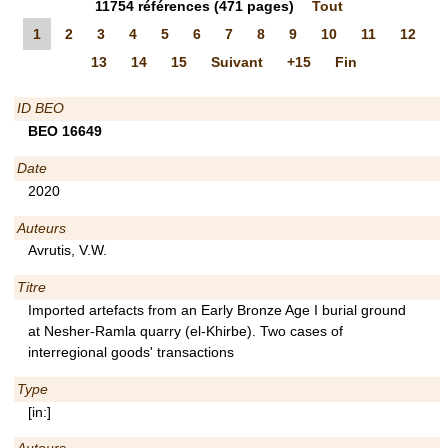
11754
références
(471 pages)
Tout
1
2
3
4
5
6
7
8
9
10
11
12
13
14
15
Suivant
+15
Fin
ID BEO
BEO 16649
Date
2020
Auteurs
Avrutis, V.W.
Titre
Imported artefacts from an Early Bronze Age I burial ground
at Nesher-Ramla quarry (el-Khirbe). Two cases of
interregional goods' transactions
Type
[in:]