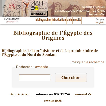
Institut français
d’archéologie orientale - Le Caire
Archéo-Nil
français
bibliographie
introduction
aide
crédits
english
Bibliographie de l’Égypte des
Origines
Bibliographie de la préhistoire et de la protohistoire de
l’Égypte et du Nord du Soudan
masquer la recherche
Recherche
:
avancée
<-
précédent
références
632/11754
suivant
->
retour liste