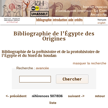
Institut français
d’archéologie orientale - Le Caire
Archéo-Nil
français
bibliographie
introduction
aide
crédits
english
Bibliographie de l’Égypte des
Origines
Bibliographie de la préhistoire et de la protohistoire de
l’Égypte et du Nord du Soudan
masquer la recherche
Recherche
:
avancée
<-
précédent
références
507/836
suivant
->
retour
liste