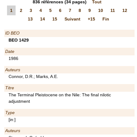
836
références
(34 pages)
Tout
1
2
3
4
5
6
7
8
9
10
11
12
13
14
15
Suivant
+15
Fin
ID BEO
BEO 1429
Date
1986
Auteurs
Connor, D.R.; Marks, A.E.
Titre
The Terminal Pleistocene on the Nile: The final nilotic
adjustment
Type
[in:]
Auteurs