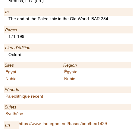
Strauss, L.G. (ed.)
In
The end of the Paleolithic in the Old World. BAR 284
Pages
171-199
Lieu d’édition
Oxford
Sites
Région
Egypt
Égypte
Nubia
Nubie
Période
Paléolithique récent
Sujets
Synthèse
https://www.ifao.egnet.net/bases/beo/beo1429
url