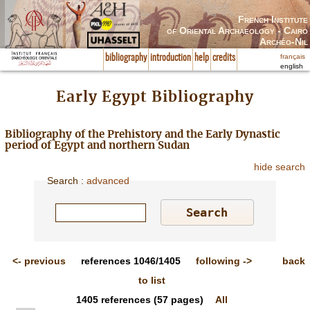
French Institute
of Oriental Archaeology - Cairo
Archéo-Nil
français
bibliography
introduction
help
credits
english
Early Egypt Bibliography
Bibliography of the Prehistory and the Early Dynastic
period of Egypt and northern Sudan
hide search
Search
:
advanced
<-
previous
references
1046/1405
following
->
back
to list
1405
references
(57 pages)
All