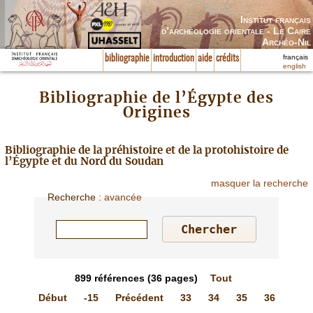
Institut français
d’archéologie orientale - Le Caire
Archéo-Nil
français
bibliographie
introduction
aide
crédits
english
Bibliographie de l’Égypte des
Origines
Bibliographie de la préhistoire et de la protohistoire de
l’Égypte et du Nord du Soudan
masquer la recherche
Recherche
:
avancée
899
références
(36 pages)
Tout
Début
-15
Précédent
33
34
35
36