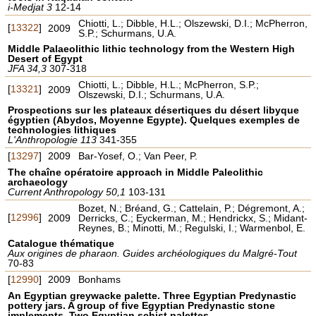
i-Medjat 3
12-14
Chiotti, L.; Dibble, H.L.; Olszewski, D.I.; McPherron,
[
13322
]
2009
S.P.; Schurmans, U.A.
Middle Palaeolithic lithic technology from the Western High
Desert of Egypt
JFA 34,3
307-318
Chiotti, L.; Dibble, H.L.; McPherron, S.P.;
[
13321
]
2009
Olszewski, D.I.; Schurmans, U.A.
Prospections sur les plateaux désertiques du désert libyque
égyptien (Abydos, Moyenne Egypte). Quelques exemples de
technologies lithiques
L'Anthropologie 113
341-355
[
13297
]
2009
Bar-Yosef, O.; Van Peer, P.
The chaîne opératoire approach in Middle Paleolithic
archaeology
Current Anthropology 50,1
103-131
Bozet, N.; Bréand, G.; Cattelain, P.; Dégremont, A.;
[
12996
]
2009
Derricks, C.; Eyckerman, M.; Hendrickx, S.; Midant-
Reynes, B.; Minotti, M.; Regulski, I.; Warmenbol, E.
Catalogue thématique
Aux origines de pharaon. Guides archéologiques du Malgré-Tout
70-83
[
12990
]
2009
Bonhams
An Egyptian greywacke palette. Three Egyptian Predynastic
pottery jars. A group of five Egyptian Predynastic stone
implements. Two Egyptian schist palettes