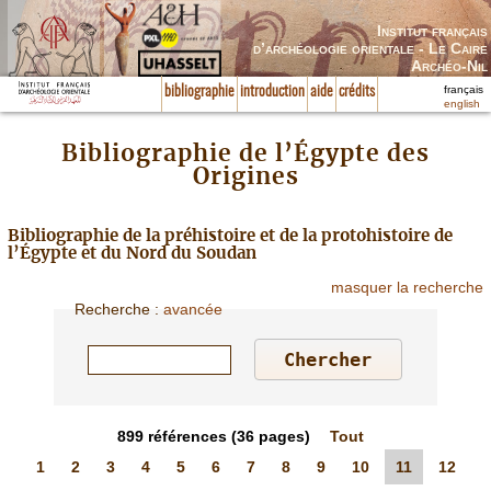
Institut français
d’archéologie orientale - Le Caire
Archéo-Nil
français
bibliographie
introduction
aide
crédits
english
Bibliographie de l’Égypte des
Origines
Bibliographie de la préhistoire et de la protohistoire de
l’Égypte et du Nord du Soudan
masquer la recherche
Recherche
:
avancée
899
références
(36 pages)
Tout
1
2
3
4
5
6
7
8
9
10
11
12