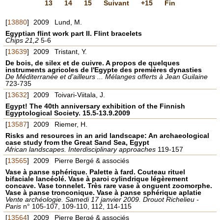
13
14
15
Suivant
+15
Fin
[
13880
]
2009
Lund, M.
Egyptian flint work part II. Flint bracelets
Chips 21,2
5-6
[
13639
]
2009
Tristant, Y.
De bois, de silex et de cuivre. A propos de quelques
instruments agricoles de l'Egypte des premières dynasties
De Méditerranée et d'ailleurs ... Mélanges offerts à Jean Guilaine
723-735
[
13632
]
2009
Toivari-Viitala, J.
Egypt! The 40th anniversary exhibition of the Finnish
Egyptological Society. 15.5-13.9.2009
[
13587
]
2009
Riemer, H.
Risks and resources in an arid landscape: An archaeological
case study from the Great Sand Sea, Egypt
African landscapes. Interdisciplinary approaches
119-157
[
13565
]
2009
Pierre Bergé & associés
Vase à panse sphérique. Palette à fard. Couteau rituel
bifaciale lancéolé. Vase à paroi cylindrique légèrement
concave. Vase tonnelet. Très rare vase à onguent zoomorphe.
Vase à panse tronconique. Vase à panse sphérique aplatie
Vente archéologie. Samedi 17 janvier 2009. Drouot Richelieu -
Paris
n° 105-107, 109-110, 112, 114-115
[
13564
]
2009
Pierre Bergé & associés