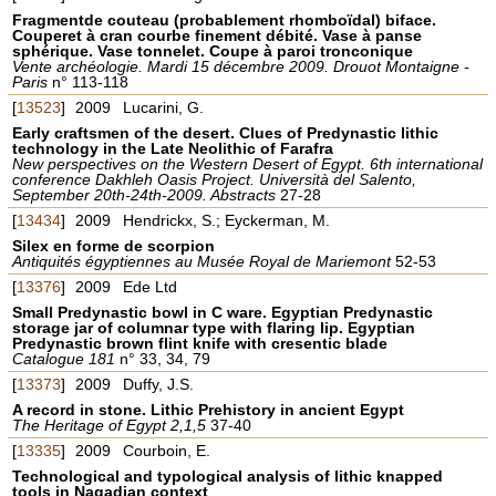
Fragmentde couteau (probablement rhomboïdal) biface.
Couperet à cran courbe finement débité. Vase à panse
sphérique. Vase tonnelet. Coupe à paroi tronconique
Vente archéologie. Mardi 15 décembre 2009. Drouot Montaigne -
Paris
n° 113-118
[
13523
]
2009
Lucarini, G.
Early craftsmen of the desert. Clues of Predynastic lithic
technology in the Late Neolithic of Farafra
New perspectives on the Western Desert of Egypt. 6th international
conference Dakhleh Oasis Project. Università del Salento,
September 20th-24th-2009. Abstracts
27-28
[
13434
]
2009
Hendrickx, S.; Eyckerman, M.
Silex en forme de scorpion
Antiquités égyptiennes au Musée Royal de Mariemont
52-53
[
13376
]
2009
Ede Ltd
Small Predynastic bowl in C ware. Egyptian Predynastic
storage jar of columnar type with flaring lip. Egyptian
Predynastic brown flint knife with cresentic blade
Catalogue 181
n° 33, 34, 79
[
13373
]
2009
Duffy, J.S.
A record in stone. Lithic Prehistory in ancient Egypt
The Heritage of Egypt 2,1,5
37-40
[
13335
]
2009
Courboin, E.
Technological and typological analysis of lithic knapped
tools in Naqadian context