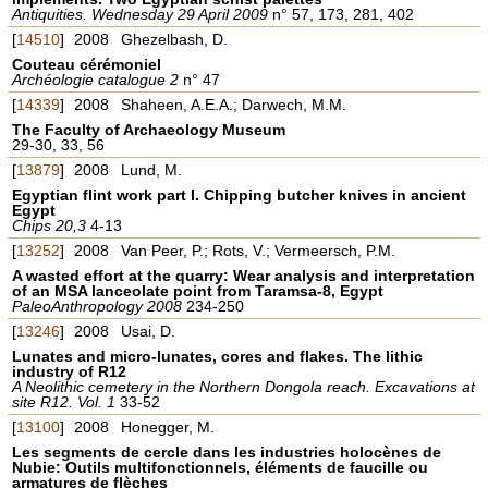
Antiquities. Wednesday 29 April 2009
n° 57, 173, 281, 402
[
14510
]
2008
Ghezelbash, D.
Couteau cérémoniel
Archéologie catalogue 2
n° 47
[
14339
]
2008
Shaheen, A.E.A.; Darwech, M.M.
The Faculty of Archaeology Museum
29-30, 33, 56
[
13879
]
2008
Lund, M.
Egyptian flint work part I. Chipping butcher knives in ancient
Egypt
Chips 20,3
4-13
[
13252
]
2008
Van Peer, P.; Rots, V.; Vermeersch, P.M.
A wasted effort at the quarry: Wear analysis and interpretation
of an MSA lanceolate point from Taramsa-8, Egypt
PaleoAnthropology 2008
234-250
[
13246
]
2008
Usai, D.
Lunates and micro-lunates, cores and flakes. The lithic
industry of R12
A Neolithic cemetery in the Northern Dongola reach. Excavations at
site R12. Vol. 1
33-52
[
13100
]
2008
Honegger, M.
Les segments de cercle dans les industries holocènes de
Nubie: Outils multifonctionnels, éléments de faucille ou
armatures de flèches