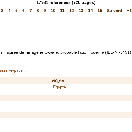
17981
références
(720 pages)
3
4
5
6
7
8
9
10
11
12
13
14
15
Suivant
+1
s inspirée de l’imagerie C-ware, probable faux moderne (IES-NI-5451)
heses.org/1705
Région
Égypte