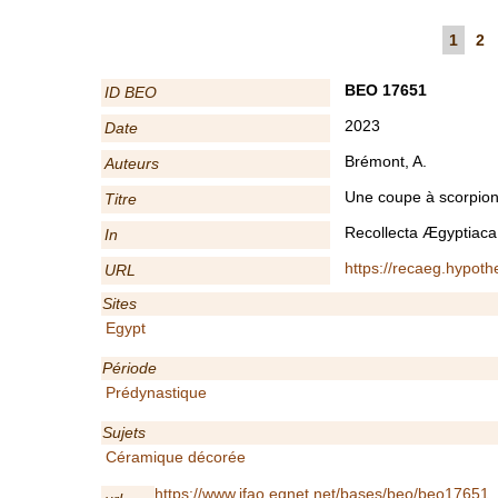
1
2
BEO 17651
ID BEO
2023
Date
Brémont, A.
Auteurs
Une coupe à scorpion
Titre
Recollecta Ægyptiaca
In
https://recaeg.hypot
URL
Sites
Egypt
Période
Prédynastique
Sujets
Céramique décorée
https://www.ifao.egnet.net/bases/beo/beo17651