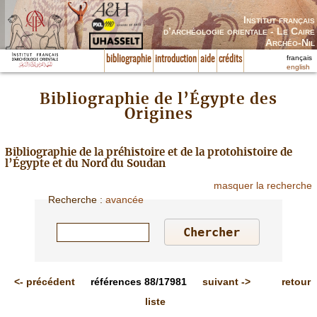
Institut français
d’archéologie orientale - Le Caire
Archéo-Nil
français
bibliographie
introduction
aide
crédits
english
Bibliographie de l’Égypte des
Origines
Bibliographie de la préhistoire et de la protohistoire de
l’Égypte et du Nord du Soudan
masquer la recherche
Recherche
:
avancée
<-
précédent
références
88/17981
suivant
->
retour
liste