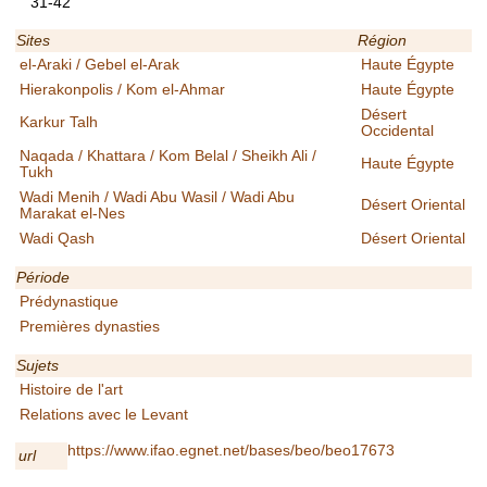
31-42
Sites
Région
el-Araki / Gebel el-Arak
Haute Égypte
Hierakonpolis / Kom el-Ahmar
Haute Égypte
Désert
Karkur Talh
Occidental
Naqada / Khattara / Kom Belal / Sheikh Ali /
Haute Égypte
Tukh
Wadi Menih / Wadi Abu Wasil / Wadi Abu
Désert Oriental
Marakat el-Nes
Wadi Qash
Désert Oriental
Période
Prédynastique
Premières dynasties
Sujets
Histoire de l'art
Relations avec le Levant
https://www.ifao.egnet.net/bases/beo/beo17673
url