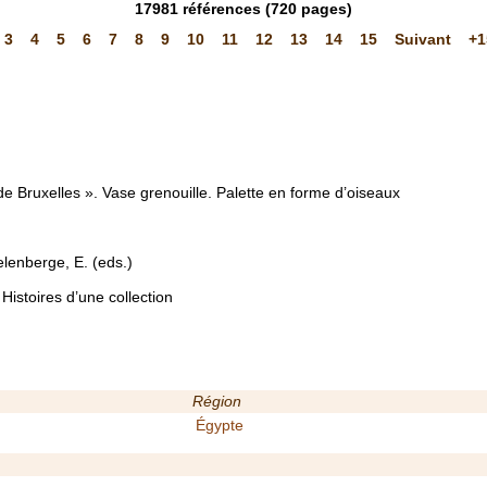
17981
références
(720 pages)
3
4
5
6
7
8
9
10
11
12
13
14
15
Suivant
+1
e Bruxelles ». Vase grenouille. Palette en forme d’oiseaux
lenberge, E. (eds.)
Histoires d’une collection
Région
Égypte