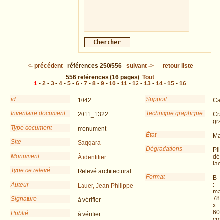
<-
précédent
références
250/556
suivant
->
retour liste
556
références
(16 pages)
Tout
1
-
2
-
3
-
4
-
5
-
6
-
7
-
8
-
9
-
10
-
11
-
12
-
13
-
14
-
15
-
16
id
Support
1042
Ca
Inventaire document
Technique graphique
2011_1322
Cr
gr
Type document
monument
État
Ma
Site
Saqqara
Dégradations
Pli
Monument
dé
À identifier
la
Type de relevé
Relevé architectural
Format
B
Auteur
:
Lauer, Jean-Philippe
ma
78
Signature
à vérifier
x
60
Publié
à vérifier
c