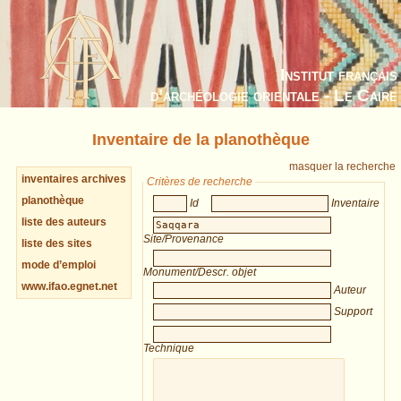
Institut français
d’archéologie orientale - Le Caire
Inventaire de la planothèque
masquer la recherche
inventaires archives
Critères de recherche
planothèque
Id
Inventaire
liste des auteurs
Site/Provenance
liste des sites
mode d’emploi
Monument/Descr. objet
www.ifao.egnet.net
Auteur
Support
Technique