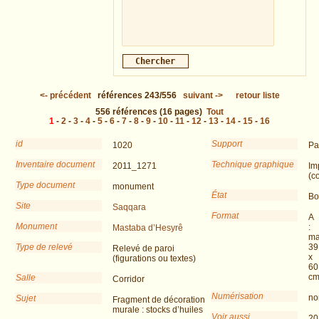
<-
précédent
références
243/556
suivant
->
retour liste
556
références
(16 pages)
Tout
1
-
2
-
3
-
4
-
5
-
6
-
7
-
8
-
9
-
10
-
11
-
12
-
13
-
14
-
15
-
16
id
Support
1020
Pa
Inventaire document
Technique graphique
2011_1271
Im
(c
Type document
monument
État
Bo
Site
Saqqara
Format
A
Monument
:
Mastaba d’Hesyrê
ma
Type de relevé
39
Relevé de paroi
x
(figurations ou textes)
60
c
Salle
Corridor
Numérisation
no
Sujet
Fragment de décoration
murale : stocks d’huiles
Voir aussi
20