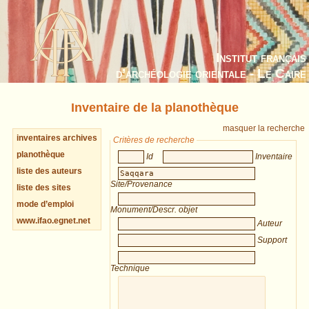
Institut français
d’archéologie orientale - Le Caire
Inventaire de la planothèque
masquer la recherche
inventaires archives
Critères de recherche
planothèque
Id
Inventaire
liste des auteurs
Site/Provenance
liste des sites
mode d’emploi
Monument/Descr. objet
www.ifao.egnet.net
Auteur
Support
Technique