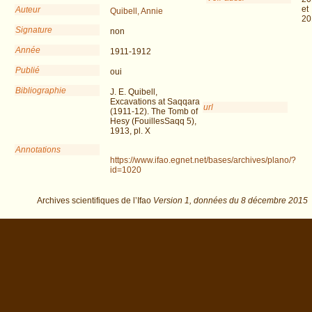
et
Auteur
Quibell, Annie
20
Signature
non
Année
1911-1912
Publié
oui
Bibliographie
J. E. Quibell,
Excavations at Saqqara
url
(1911-12). The Tomb of
Hesy (FouillesSaqq 5),
1913, pl. X
Annotations
https://www.ifao.egnet.net/bases/archives/plano/?
id=1020
Archives scientifiques de l’Ifao
Version 1,
données du
8 décembre 2015