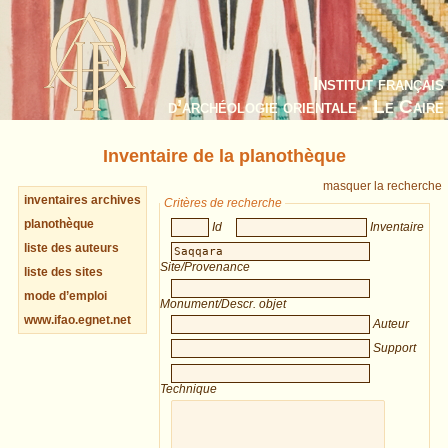
Institut français
d’archéologie orientale - Le Caire
Inventaire de la planothèque
masquer la recherche
inventaires archives
Critères de recherche
planothèque
Id
Inventaire
liste des auteurs
Site/Provenance
liste des sites
mode d’emploi
Monument/Descr. objet
www.ifao.egnet.net
Auteur
Support
Technique