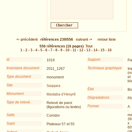
<-
précédent
références
239/556
suivant
->
retour liste
556
références
(16 pages)
Tout
1
-
2
-
3
-
4
-
5
-
6
-
7
-
8
-
9
-
10
-
11
-
12
-
13
-
14
-
15
-
16
id
Support
1016
Pa
Inventaire document
Technique graphique
2011_1267
Im
(no
Type document
et
monument
bl
Site
Saqqara
État
Bo
Monument
Mastaba d’Hesyrê
Dégradations
Pli
Type de relevé
Relevé de paroi
Format
A
(figurations ou textes)
:
Salle
ma
Corridor
39
x
Sujet
Plateaux 57 et 55
60
c
Auteur