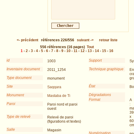
<-
précédent
références
226/556
suivant
->
retour liste
556
références
(16 pages)
Tout
1
-
2
-
3
-
4
-
5
-
6
-
7
-
8
-
9
-
10
-
11
-
12
-
13
-
14
-
15
-
16
id
Support
1003
Sy
Inventaire document
Technique graphique
2011_1254
En
cr
Type document
gr
monument
État
Site
Bo
Saqqara
Dégradations
Monument
Mastaba de Ti
Format
A
Paroi
:
Paroi nord et paroi
ma
ouest
39
Type de relevé
x
Relevé de paroi
60
(figurations et textes)
c
Salle
Magasin
Numérisation
no