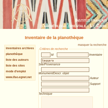
Institut français
d’archéologie orientale - Le Caire
Inventaire de la planothèque
masquer la recherche
inventaires archives
Critères de recherche
planothèque
Id
Inventaire
liste des auteurs
Site/Provenance
liste des sites
mode d’emploi
Monument/Descr. objet
www.ifao.egnet.net
Auteur
Support
Technique