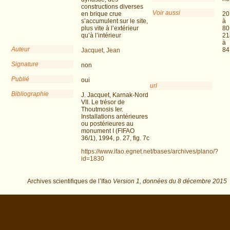
constructions diverses
Voir aussi
en brique crue
20
s’accumulent sur le site,
à
plus vite à l’extérieur
80
qu’à l’intérieur
21
à
Auteur
84
Jacquet, Jean
Signature
non
Publié
oui
url
Bibliographie
J. Jacquet, Karnak-Nord
VII. Le trésor de
Thoutmosis Ier.
Installations antérieures
ou postérieures au
monument I (FIFAO
36/1), 1994, p. 27, fig. 7c
https://www.ifao.egnet.net/bases/archives/plano/?
id=1830
Archives scientifiques de l’Ifao
Version 1,
données du
8 décembre 2015