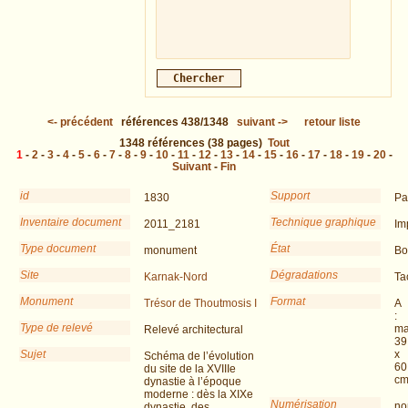
<-
précédent
références
438/1348
suivant
->
retour liste
1348
références
(38 pages)
Tout
1
-
2
-
3
-
4
-
5
-
6
-
7
-
8
-
9
-
10
-
11
-
12
-
13
-
14
-
15
-
16
-
17
-
18
-
19
-
20
-
Suivant
-
Fin
id
Support
1830
Pa
Inventaire document
Technique graphique
2011_2181
Im
Type document
État
monument
Bo
Site
Dégradations
Karnak-Nord
Ta
Monument
Format
Trésor de Thoutmosis I
A
:
Type de relevé
ma
Relevé architectural
39
Sujet
x
Schéma de l’évolution
60
du site de la XVIIIe
c
dynastie à l’époque
moderne : dès la XIXe
Numérisation
no
dynastie, des