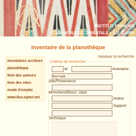
Institut français
d’archéologie orientale - Le Caire
Inventaire de la planothèque
masquer la recherche
inventaires archives
Critères de recherche
planothèque
Id
Inventaire
liste des auteurs
Site/Provenance
liste des sites
mode d’emploi
Monument/Descr. objet
www.ifao.egnet.net
Auteur
Support
Technique