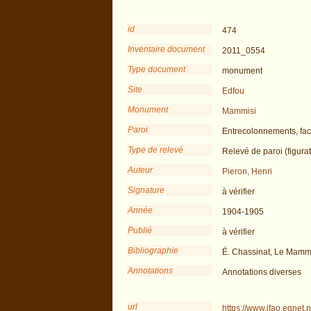
id
474
Inventaire document
2011_0554
Type document
monument
Site
Edfou
Monument
Mammisi
Paroi
Entrecolonnements, face
Type de relevé
Relevé de paroi (figurat
Auteur
Pieron, Henri
Signature
à vérifier
Année
1904-1905
Publié
à vérifier
Bibliographie
É. Chassinat, Le Mamm
Annotations
Annotations diverses
url
https://www.ifao.egnet.