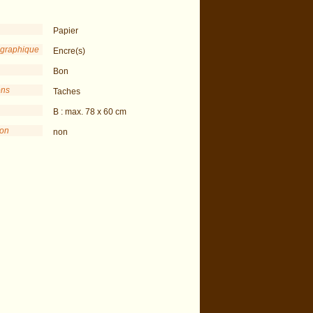
Papier
 graphique
Encre(s)
Bon
ons
Taches
B : max. 78 x 60 cm
ion
non