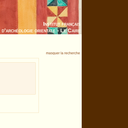
Institut français
d’archéologie orientale - Le Caire
masquer la recherche