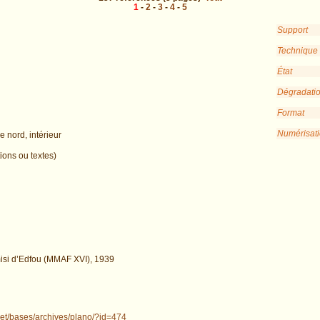
1
-
2
-
3
-
4
-
5
Support
Technique
État
Dégradati
Format
Numérisat
 nord, intérieur
ions ou textes)
isi d’Edfou (MMAF XVI), 1939
net/bases/archives/plano/?id=474