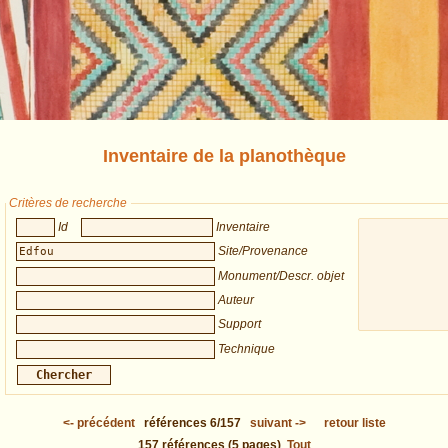
Inventaire de la planothèque
Critères de recherche
Id
Inventaire
Site/Provenance
Monument/Descr. objet
Auteur
Support
Technique
<-
précédent
références
6/157
suivant
->
retour liste
157
références
(5 pages)
Tout