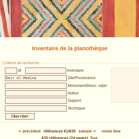
Inventaire de la planothèque
Critères de recherche
Id
Inventaire
Site/Provenance
Monument/Descr. objet
Auteur
Support
Technique
<-
précédent
références
61/835
suivant
->
retour liste
835
références
(24 pages)
Tout