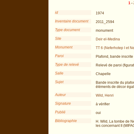
1
-
id
1974
Inventaire document
2011_2594
Type document
monument
Site
Deir el-Medina
Monument
TT 6 (Neferhotep I et N
Paroi
Plafond, bande inscrite 
Type de relevé
Relevé de paroi (figurat
Salle
Chapelle
Sujet
Bande inscrite du plafo
éléments de décor éga
Auteur
Wild, Henri
Signature
à vérifier
Publié
oui
Bibliographie
H. Wild, La tombe de Né
les concernant II (MIFAO