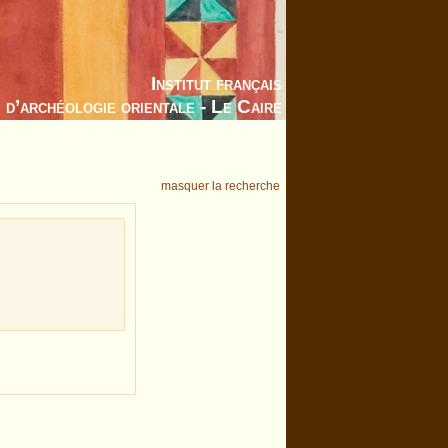
Institut français
d’archéologie orientale - Le Caire
masquer la recherche