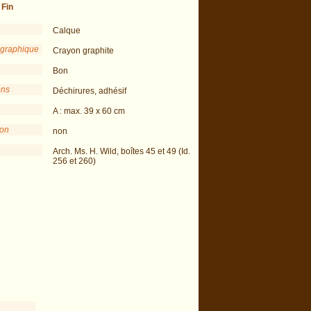
-
Fin
Calque
 graphique
Crayon graphite
Bon
ons
Déchirures, adhésif
A : max. 39 x 60 cm
ion
non
Arch. Ms. H. Wild, boîtes 45 et 49 (Id.
256 et 260)