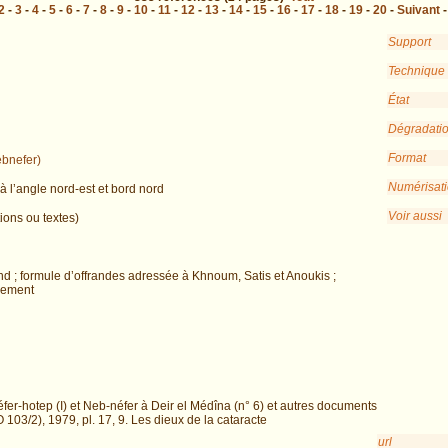
2
-
3
-
4
-
5
-
6
-
7
-
8
-
9
-
10
-
11
-
12
-
13
-
14
-
15
-
16
-
17
-
18
-
19
-
20
-
Suivant
Support
Technique
État
Dégradati
Format
ebnefer)
Numérisat
à l’angle nord-est et bord nord
Voir aussi
ions ou textes)
nd ; formule d’offrandes adressée à Khnoum, Satis et Anoukis ;
lement
fer-hotep (I) et Neb-néfer à Deir el Médîna (n° 6) et autres documents
 103/2), 1979, pl. 17, 9. Les dieux de la cataracte
url