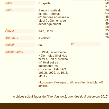
Salle
Ms
Chapelle
H.
Sujet
Wi
Bande inscrite du
bo
plafond ; formule
45
d’offrandes adressée à
et
Mout ? ; éléments de
49
décor également
(Id
25
Auteur
Wild, Henri
et
26
Signature
à vérifier
url
Publié
oui
Bibliographie
H. Wild, La tombe de
Néfer-hotep (I) et Neb-
néfer à Deir el Médîna
(n° 6) et autres
documents les
concernant II (MIFAO
103/2), 1979, pl. 16, 2.
Mout ?
https://www.ifao.egnet.net/bases/archives/plano/?
id=1968
Archives scientifiques de l’Ifao
Version 1,
données du
8 décembre 2015