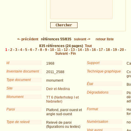
<-
précédent
références
55/835
suivant
->
retour liste
835
références
(24 pages)
Tout
1
-
2
-
3
-
4
-
5
-
6
-
7
-
8
-
9
-
10
-
11
-
12
-
13
-
14
-
15
-
16
-
17
-
18
-
19
-
20
-
Suivant
-
Fin
id
Support
1968
Ca
Inventaire document
Technique graphique
2011_2588
Cr
gr
Type document
monument
État
Bo
Site
Deir el-Medina
Dégradations
Pli
Monument
dé
TT 6 (Neferhotep I et
ad
Nebnefer)
Format
Paroi
Ho
Plafond, paroi ouest et
fo
angle sud-ouest
Numérisation
Type de relevé
no
Relevé de paroi
(figurations ou textes)
Voir aussi
Ar