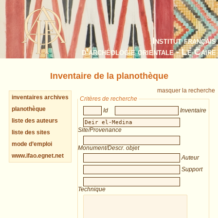
Institut français
d’archéologie orientale - Le Caire
Inventaire de la planothèque
masquer la recherche
inventaires archives
Critères de recherche
planothèque
Id
Inventaire
liste des auteurs
Site/Provenance
liste des sites
mode d’emploi
Monument/Descr. objet
www.ifao.egnet.net
Auteur
Support
Technique