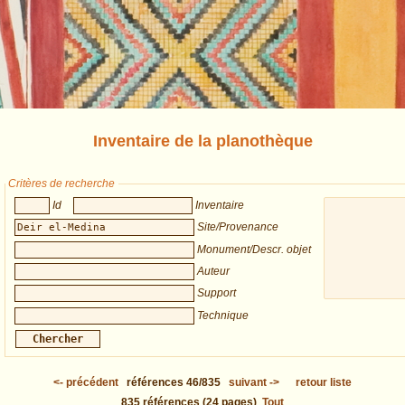
Inventaire de la planothèque
Critères de recherche
Id
Inventaire
Site/Provenance
Monument/Descr. objet
Auteur
Support
Technique
<-
précédent
références
46/835
suivant
->
retour liste
835
références
(24 pages)
Tout