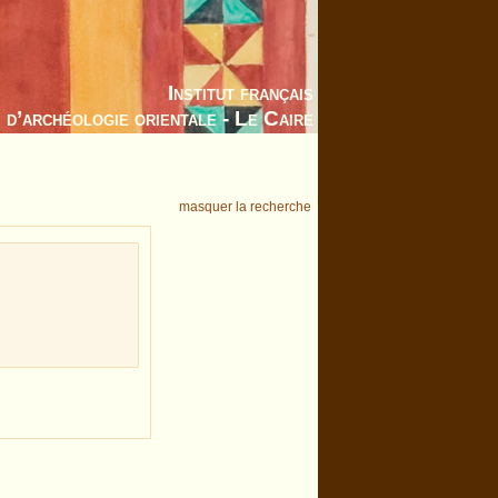
Institut français
d’archéologie orientale - Le Caire
masquer la recherche