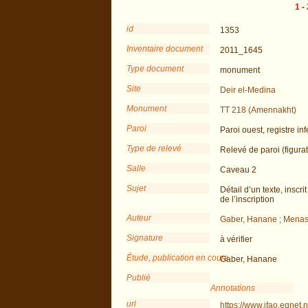
1
-
id
1353
Inventaire document
2011_1645
Type document
monument
Site
Deir el-Medina
Monument
TT 218 (Amennakht)
Paroi
Paroi ouest, registre inf
Type de relevé
Relevé de paroi (figurat
Salle
Caveau 2
Sujet
Détail d’un texte, inscr
de l’inscription
Auteur
Gaber, Hanane ; Menas
Signature
à vérifier
Étude, publication en cours
Gaber, Hanane
Publié
Annotations
url
https://www.ifao.egnet