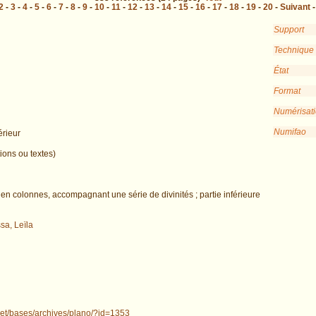
2
-
3
-
4
-
5
-
6
-
7
-
8
-
9
-
10
-
11
-
12
-
13
-
14
-
15
-
16
-
17
-
18
-
19
-
20
-
Suivant
Support
Technique
État
Format
Numérisat
Numifao
érieur
ions ou textes)
it en colonnes, accompagnant une série de divinités ; partie inférieure
sa, Leïla
.net/bases/archives/plano/?id=1353